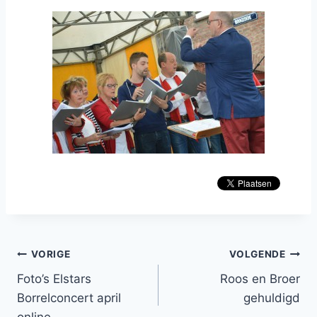
Bericht
VORIGE
VOLGENDE
Foto’s Elstars
Roos en Broer
navigatie
Borrelconcert april
gehuldigd
online