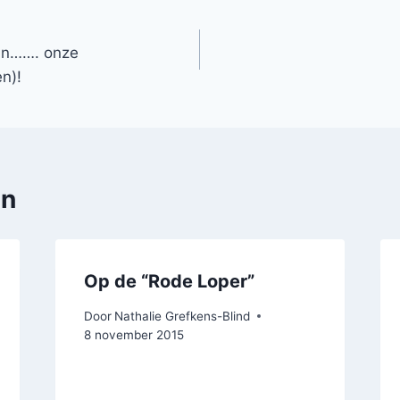
an……. onze
en)!
en
Op de “Rode Loper”
Door
Nathalie Grefkens-Blind
8 november 2015