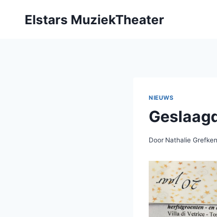
Doorgaan
Elstars MuziekTheater
naar
inhoud
NIEUWS
Geslaagd
Door
Nathalie Grefken