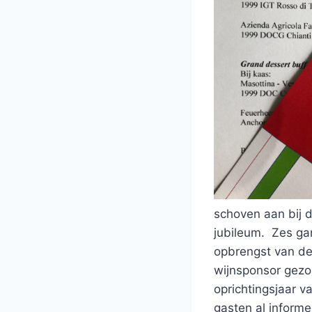
schoven aan bij d
jubileum. Zes gan
opbrengst van de
wijnsponsor gezor
oprichtingsjaar v
gasten al inform