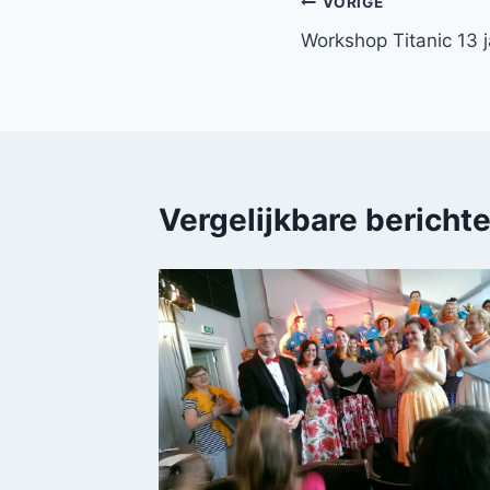
Bericht
VORIGE
Workshop Titanic 13 j
navigatie
Vergelijkbare bericht