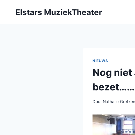
Doorgaan
Elstars MuziekTheater
naar
inhoud
NIEUWS
Nog niet 
bezet…
Door
Nathalie Grefken