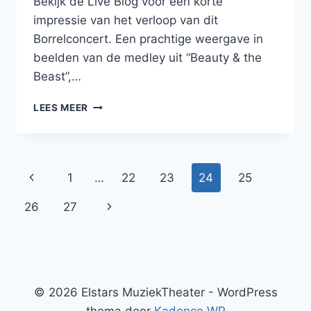
Bekijk de Live Blog voor een korte
impressie van het verloop van dit
Borrelconcert. Een prachtige weergave in
beelden van de medley uit “Beauty & the
Beast”,…
FOTO’S
LEES MEER
ELSTARS
BORRELCONCERT
APRIL
ONLINE
Paginanavigatie
Vorige
1
…
22
23
24
25
pagina
Volgende
26
27
pagina
© 2026 Elstars MuziekTheater - WordPress