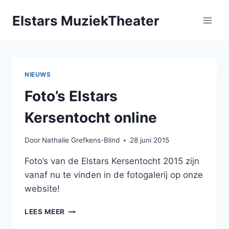
Doorgaan
Elstars MuziekTheater
naar
inhoud
NIEUWS
Foto’s Elstars
Kersentocht online
Door
Nathalie Grefkens-Blind
28 juni 2015
Foto’s van de Elstars Kersentocht 2015 zijn
vanaf nu te vinden in de fotogalerij op onze
website!
FOTO’S
LEES MEER
ELSTARS