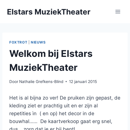
Doorgaan
Elstars MuziekTheater
naar
inhoud
FOXTROT
|
NIEUWS
Welkom bij Elstars
MuziekTheater
Door
Nathalie Grefkens-Blind
12 januari 2015
Het is al bijna zo ver! De pruiken zijn gepast, de
kleding ziet er prachtig uit en er zijn al
repetities ìn ( en op) het decor in de
bouwhal…… De kaartverkoop gaat erg snel,
dus …zorg dat je er bij bent!