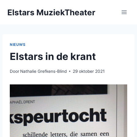
Doorgaan
Elstars MuziekTheater
naar
inhoud
NIEUWS
Elstars in de krant
Door
Nathalie Grefkens-Blind
29 oktober 2021